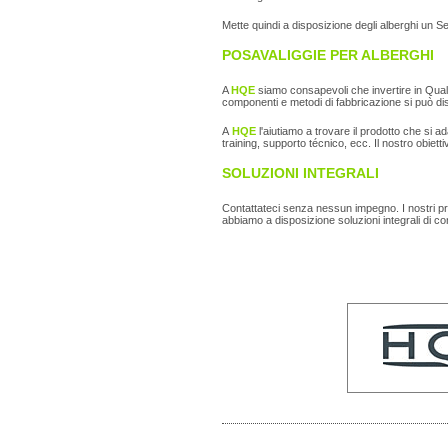
Mette quindi a disposizione degli alberghi un Se
POSAVALIGGIE PER ALBERGHI
A
HQE
siamo consapevoli che invertire in Qualit
componenti e metodi di fabbricazione si può dis
A
HQE
l'aiutiamo a trovare il prodotto che si a
training, supporto técnico, ecc. Il nostro obietti
SOLUZIONI INTEGRALI
Contattateci senza nessun impegno. I nostri profe
abbiamo a disposizione soluzioni integrali di co