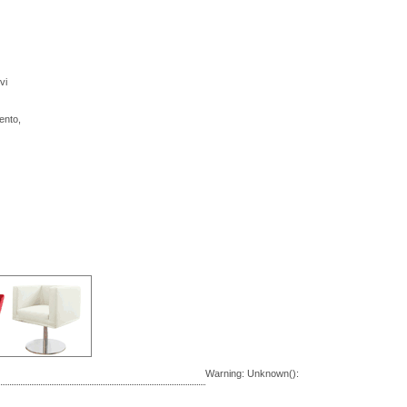
vi
ento,
Warning
: Unknown():