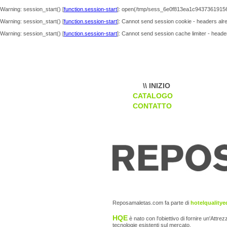
Warning
: session_start() [
function.session-start
]: open(/tmp/sess_6e0f813ea1c94373619156
Warning
: session_start() [
function.session-start
]: Cannot send session cookie - headers alre
Warning
: session_start() [
function.session-start
]: Cannot send session cache limiter - header
\\ INIZIO
CATALOGO
CONTATTO
Reposamaletas.com fa parte di
hotelquality
HQE
è nato con l'obiettivo di fornire un'Attre
tecnologie esistenti sul mercato.