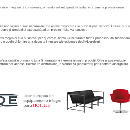
rvizio Integrale di consulenza, offrendo soltanto prodotti testati e di gamma professionale.
à non significa solo risparmiare ma anche migliorare il servizio di post vendita. Grazie ai nuo
porre di prodotti di alta qualità ad un prezzo molto vantaggioso
datti meglio al suo business, per questo le siamo vicini durante tutto il processo, dal funzionam
vo è quello di fornire una risposta integrale alle esigenze degli Alberghieri.
ssionisti le offriranno tutta l'informazione inerente ai nostri prodotti. Oltre ai posavaliggie,
ntrollo per accessi (serrature elettroniche) e sicurezza (casseforti) per il settore alberghiero.