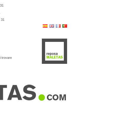
31
1
e
31
i trovare