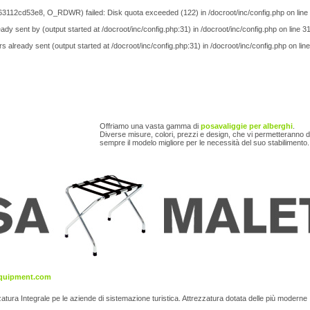
3112cd53e8, O_RDWR) failed: Disk quota exceeded (122) in
/docroot/inc/config.php
on line
ady sent by (output started at /docroot/inc/config.php:31) in
/docroot/inc/config.php
on line
3
s already sent (output started at /docroot/inc/config.php:31) in
/docroot/inc/config.php
on lin
Offriamo una vasta gamma di
posavaliggie per alberghi
.
Diverse misure, colori, prezzi e design, che vi permetteranno d
sempre il modelo migliore per le necessità del suo stabilimento.
equipment.com
zzatura Integrale pe le aziende di sistemazione turistica. Attrezzatura dotata delle più moderne